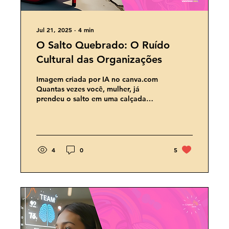
Jul 21, 2025
∙
4
min
O Salto Quebrado: O Ruído
Cultural das Organizações
Imagem criada por IA no canva.com
Quantas vezes você, mulher, já
prendeu o salto em uma calçada
esburacada? Aquela sensação de
avançar,...
4
0
5