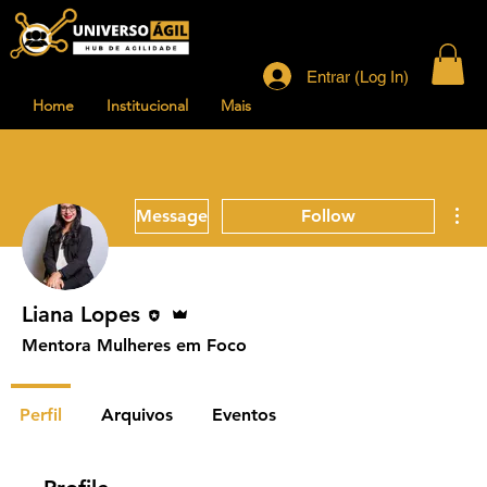
Entrar (Log In)
Home
Institucional
Mais
Mor
Message
Follow
Editor
Admin
Liana Lopes
Mentora Mulheres em Foco
Perfil
Arquivos
Eventos