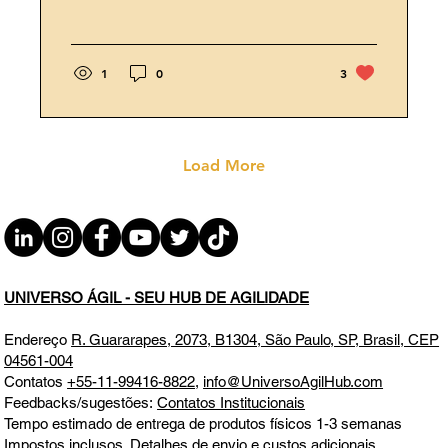
1
0
3
Load More
UNIVERSO ÁGIL - SEU HUB DE AGILIDADE
Endereço
R. Guararapes, 2073, B1304, São Paulo, SP, Brasil, CEP
04561-004
Contatos
+55-11-99416-8822
,
info@UniversoAgilHub.com
Feedbacks/sugestões:
Contatos Institucionais
Tempo estimado de entrega de produtos físicos 1-3 semanas
Impostos inclusos. Detalhes de envio e custos adicionais